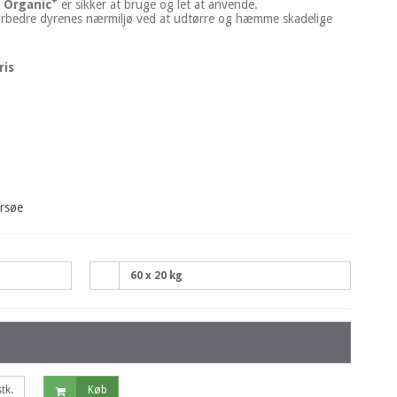
+
c Organic
er sikker at bruge og let at anvende.
 forbedre dyrenes nærmiljø ved at udtørre og hæmme skadelige
ris
arsøe
60 x 20 kg
stk.
Køb