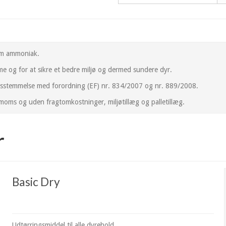
som ammoniak.
 og for at sikre et bedre miljø og dermed sundere dyr.
nsstemmelse med forordning (EF) nr. 834/2007 og nr. 889/2008.
moms og uden fragtomkostninger, miljøtillæg og palletillæg.
r
Basic Dry
Udtørringsmiddel til alle dyrehold