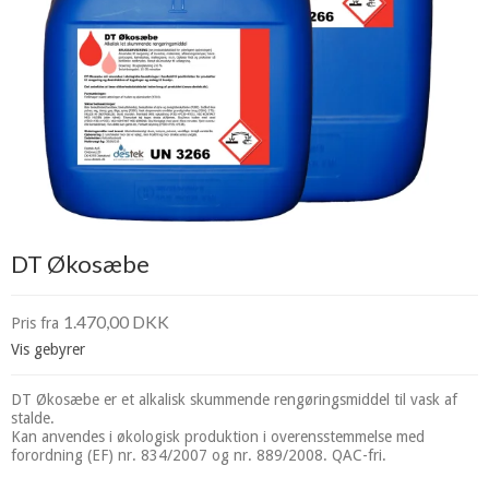
DT Økosæbe
1.470,00 DKK
Pris fra
Vis gebyrer
DT Økosæbe er et alkalisk skummende rengøringsmiddel til vask af
stalde.
Kan anvendes i økologisk produktion i overensstemmelse med
forordning (EF) nr. 834/2007 og nr. 889/2008. QAC-fri.