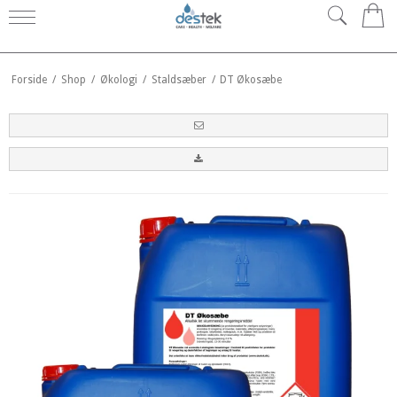
0
Forside
/
Shop
/
Økologi
/
Staldsæber
/
DT Økosæbe