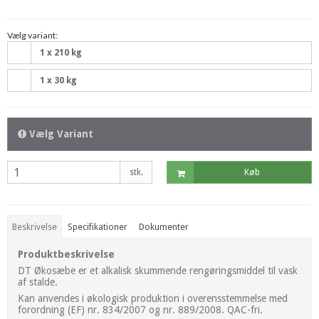
Vælg variant:
1 x 210 kg
1 x 30 kg
Vælg Variant
stk.
Køb
Beskrivelse
Specifikationer
Dokumenter
Produktbeskrivelse
DT Økosæbe er et alkalisk skummende rengøringsmiddel til vask
af stalde.
Kan anvendes i økologisk produktion i overensstemmelse med
forordning (EF) nr. 834/2007 og nr. 889/2008. QAC-fri.