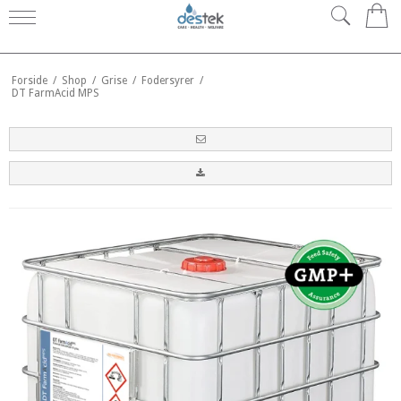
0
Forside
/
Shop
/
Grise
/
Fodersyrer
/
DT FarmAcid MPS