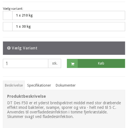
Vælg variant:
1 x 210 kg
1 x 30 kg
Vælg Variant
stk.
Køb
Beskrivelse
Specifikationer
Dokumenter
Produktbeskrivelse
DT Des F50 er et yderst bredspektret middel med stor dræbende
effekt imod bakterier, svampe, sporer og vira - helt ned til 5 C.
Anvendes til overfladedesinfektion i tomme fjerkræstalde.
Skummer svagt ved fladedesinfektion.